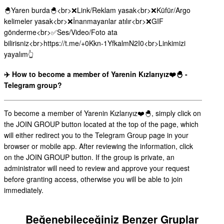
🐣Yaren burda🐣<br>❌Link/Reklam yasak<br>❌Küfür/Argo
kelimeler yasak<br>❌İnanmayanlar atılır<br>❌GIF
gönderme<br>✅Ses/Video/Foto ata
bilirisniz<br>https://t.me/+0Kkn-1YfkalmN2I0<br>Linkimizi
yayalım👆
✈️ How to become a member of Yarenin Kızlarıyız❤️🐣 -
Telegram group?
To become a member of Yarenin Kızlarıyız❤️🐣, simply click on
the JOIN GROUP button located at the top of the page, which
will either redirect you to the Telegram Group page in your
browser or mobile app. After reviewing the information, click
on the JOIN GROUP button. If the group is private, an
administrator will need to review and approve your request
before granting access, otherwise you will be able to join
immediately.
Beğenebileceğiniz Benzer Gruplar