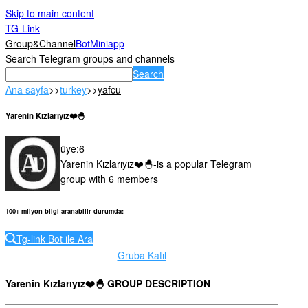
Skip to main content
TG-Link
Group&Channel
Bot
Miniapp
Search Telegram groups and channels
Search
Ana sayfa
>>
turkey
>>
yafcu
Yarenin Kızlarıyız❤️🐣
üye
:
6
Yarenin Kızlarıyız❤️🐣-is a popular Telegram
group with 6 members
100+ milyon bilgi aranabilir durumda
:
Tg-link Bot ile Ara
Gruba Katıl
Yarenin Kızlarıyız❤️🐣 GROUP DESCRIPTION