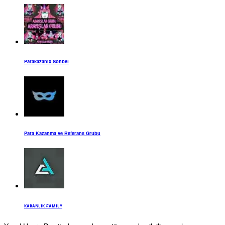
Parakazanix Sohbet
Para Kazanma ve Referans Grubu
ᴋᴀʀᴀɴʟɪᴋ ғᴀᴍɪʟʏ