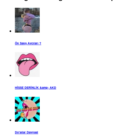
Ön Satış Avcıları ?
HİSSE DERİNLİK &amp; AKD
Do'stlar Dav®asi