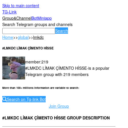
Skip to main content
TG-Link
Group&Channel
Bot
Miniapp
Search Telegram groups and channels
Search
Home
>>
global
>>
lmkdc
#LMKDC LİMAK ÇİMENTO HİSSE
member
:
219
#LMKDC LİMAK ÇİMENTO HİSSE-is a popular
Telegram group with 219 members
More than 100+ millions information are variable to search
:
Search on Tg-link Bot
Join Group
#LMKDC LİMAK ÇİMENTO HİSSE GROUP DESCRIPTION