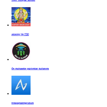
ARAYIŞ TR 🇹🇷
Ön muhasebe yazılımları kullanımı
linkpaylasimgrubum