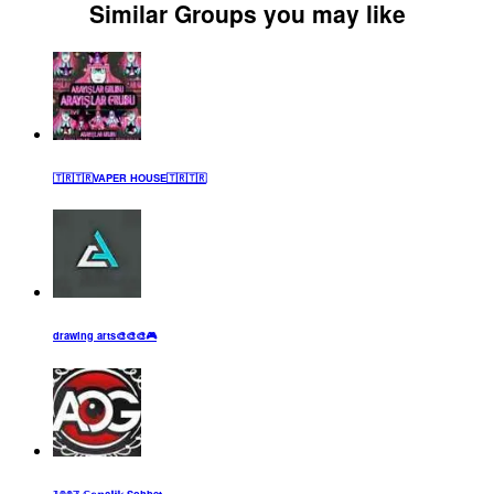
Similar Groups you may like
🇹🇷🇹🇷VAPER HOUSE🇹🇷🇹🇷
drawing arts🎨🎨🎨🎮
𝟙𝟡𝟘𝟟 𝔾𝕖𝕟ç𝕝𝕚𝕜 Sohbet