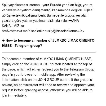
Spk yayınlanması istenen uyarı❗️ Burada yer alan bilgi, yorum
ve tavsiyeler yatırım danışmanlığı kapsamında değildir. Kişisel
görüş ve teknik çalışma içerir. Bu nedenle grupta yer alan
yazılara göre yatırım yapılmamalıdır.<br><br>➡️ANA
KANALIMIZ <a
href="https://t.me/hisselerikonus">@hisselerikonus</a>
✈️ How to become a member of #LMKDC LİMAK ÇİMENTO
HİSSE - Telegram group?
To become a member of #LMKDC LİMAK ÇİMENTO HİSSE,
simply click on the JOIN GROUP button located at the top of
the page, which will either redirect you to the Telegram Group
page in your browser or mobile app. After reviewing the
information, click on the JOIN GROUP button. If the group is
private, an administrator will need to review and approve your
request before granting access, otherwise you will be able to
join immediately.