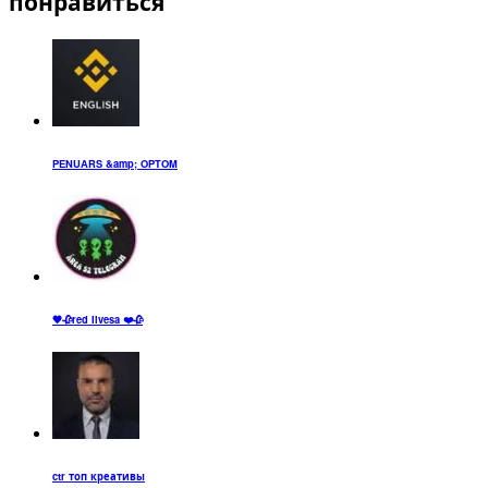
понравиться
PENUARS &amp; OPTOM
🖤🥀red Iivesa ❤️🥀
ctr топ креативы