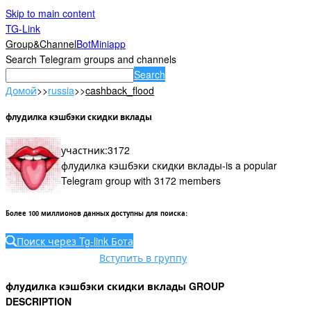
Skip to main content
TG-Link
Group&Channel
Bot
Miniapp
Search Telegram groups and channels
Search
Домой
>>
russia
>>
cashback_flood
флудилка кэшбэки скидки вклады
участник
:
3172
флудилка кэшбэки скидки вклады-is a popular
Telegram group with 3172 members
Более 100 миллионов данных доступны для поиска
:
Поиск через Tg-link Бота
Вступить в группу
флудилка кэшбэки скидки вклады GROUP
DESCRIPTION