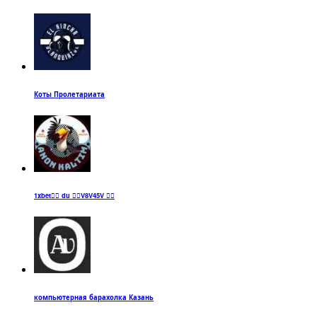
Коты Пролетариата
1xbet🏴‍☠️ du 🏴‍☠️V8V45V 🏴‍☠️
компьютерная барахолка Казань