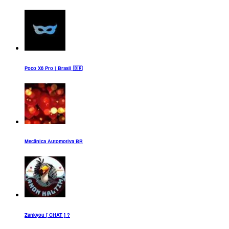
Poco X6 Pro | Brasil 🇧🇷
Mecânica Automotiva BR
Zankyou [ CHAT ] ?