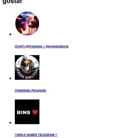
gostar
[CHAT] @Promotop + @promoimporta
ChikoRoko Português
?GIRLS GAMES TELEGRAM ?