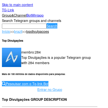
Skip to main content
TG-Link
Group&Channel
Bot
Miniapp
Search Telegram groups and channels
Search
Início
>>
brazil
>>
topdivulgacoes
Top Divulgações
membro
:
284
Top Divulgações-is a popular Telegram group
with 284 members
Mais de 100 milhões de dados disponíveis para pesquisa
:
Pesquisar com o Tg-link Bot
Entrar no Grupo
Top Divulgações GROUP DESCRIPTION