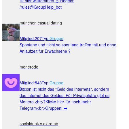
ist hier willkommen.⛄️ Regeln:
/rules@GroupHelp_bot
münchen casual dating
Mitglied
:
207
Typ
:
Gruppe
Spontane und nicht so spontane treffen mit und ohne
Anlaufzeit für Erwachsene ?
monerode
Mitglied
:
543
Typ
:
Gruppe
₿itcoin ist nicht das "Geld des Internets", sondern
das Internet des Geldes. Für Privatsphäre gibt es
Monero.<br>?Klicke hier für noch mehr
Telegram<br>Gruppen! ➡️
socialdunk v extreme