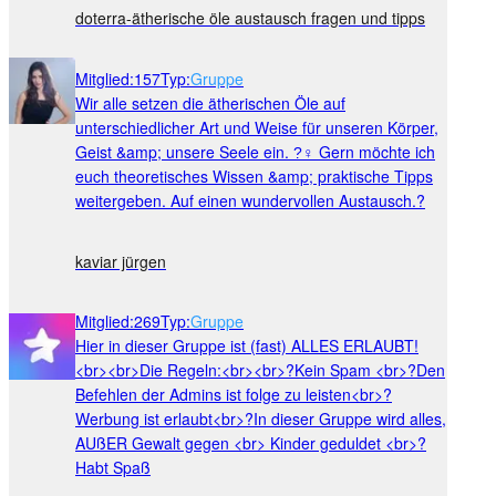
doterra-ätherische öle austausch fragen und tipps
Mitglied
:
157
Typ
:
Gruppe
Wir alle setzen die ätherischen Öle auf
unterschiedlicher Art und Weise für unseren Körper,
Geist &amp; unsere Seele ein. ?‍♀ Gern möchte ich
euch theoretisches Wissen &amp; praktische Tipps
weitergeben. Auf einen wundervollen Austausch.?
kaviar jürgen
Mitglied
:
269
Typ
:
Gruppe
Hier in dieser Gruppe ist (fast) ALLES ERLAUBT!
<br><br>Die Regeln:<br><br>?Kein Spam <br>?Den
Befehlen der Admins ist folge zu leisten<br>?
Werbung ist erlaubt<br>?In dieser Gruppe wird alles,
AUßER Gewalt gegen <br> Kinder geduldet <br>?
Habt Spaß