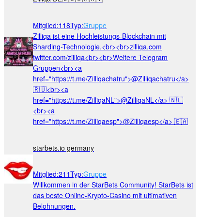
Mitglied
:
118
Typ
:
Gruppe
Zilliqa ist eine Hochleistungs-Blockchain mit
Sharding-Technologie.<br><br>zilliqa.com
twitter.com/zilliqa<br><br>Weitere Telegram
Gruppen<br><a
href="https://t.me/Zilliqachatru">@Zilliqachatru</a>
🇷🇺<br><a
href="https://t.me/ZilliqaNL">@ZilliqaNL</a> 🇳🇱
<br><a
href="https://t.me/Zilliqaesp">@Zilliqaesp</a> 🇪🇦
starbets.io germany
Mitglied
:
211
Typ
:
Gruppe
Willkommen in der StarBets Community! StarBets ist
das beste Online-Krypto-Casino mit ultimativen
Belohnungen.