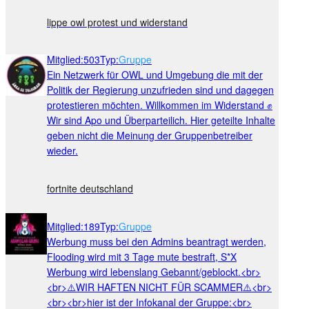
lippe owl protest und widerstand
Mitglied
:
503
Typ
:
Gruppe
Ein Netzwerk für OWL und Umgebung die mit der
Politik der Regierung unzufrieden sind und dagegen
protestieren möchten. Willkommen im Widerstand ✊
Wir sind Apo und Überparteilich. Hier geteilte Inhalte
geben nicht die Meinung der Gruppenbetreiber
wieder.
fortnite deutschland
Mitglied
:
189
Typ
:
Gruppe
Werbung muss bei den Admins beantragt werden,
Flooding wird mit 3 Tage mute bestraft, S*X
Werbung wird lebenslang Gebannt/geblockt.<br>
<br>⚠️WIR HAFTEN NICHT FÜR SCAMMER⚠️<br>
<br><br>hier ist der Infokanal der Gruppe:<br>