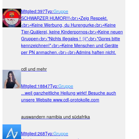
Mitglied
:
397
Typ
:
Gruppe
SCHWARZER HUMOR!!!<br>•Zeig Respekt.
<br>•Keine Werbung, du Hurengurke<br>•Keine
Tier-Quälerei, keine Kinderpornos<br>•Keine neuen
Gruppen<br>*Nichts illegales ! ;))*<br>*Gores bitte
kennzeichnen!*<br>•Keine Menschen und Geräte
per PN anmachen.<br><br>Admins haften nicht.
cdl und mehr
Mitglied
:
18847
Typ
:
Gruppe
...weil ganzheitliche Heilung wirkt! Besuche auch
unsere Website www.cdl-protokolle.com
auswandern namibia und südafrika
Mitglied
:
268
Typ
:
Gruppe