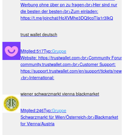
Werbung ohne über pn zu fragen<br>Hier sind nur
die besten der besten<br>Zum einladen:
https://t.me/joinchat/HoXVMhe3DQ9coTIa1r3IkQ
trust wallet deutsch
Mitglied
:
517
Typ
:
Gruppe
Website: https://trustwallet.com<br>Community Forum:
community.trustwallet.com<br>Customer Support:
https://support.trustwallet.com/en/support/tickets/new<br>
<br>International:
wiener schwarzmarkt vienna blackmarket
Mitglied
:
246
Typ
:
Gruppe
Schwarzmarkt für Wien/Österreich<br>Blackmarket
for Vienna/Austria