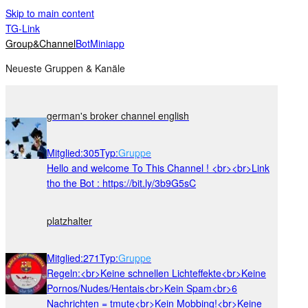
Skip to main content
TG-Link
Group&Channel
Bot
Miniapp
Neueste Gruppen & Kanäle
german's broker channel english
Mitglied
:
305
Typ
:
Gruppe
Hello and welcome To This Channel ! <br><br>Link
tho the Bot : https://bit.ly/3b9G5sC
platzhalter
Mitglied
:
271
Typ
:
Gruppe
Regeln:<br>Keine schnellen Lichteffekte<br>Keine
Pornos/Nudes/Hentais<br>Kein Spam<br>6
Nachrichten = tmute<br>Kein Mobbing!<br>Keine