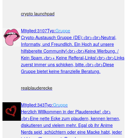
crypto launchpad
Mitglied
:
3107
Typ
:
Gruppe
Crypto-Austausch Gruppe (DE):<br><br>Neutral,
Informativ, und Freundlich. Ein Hoch auf unsere
hilfsbereite Community!<br><br>Keine Werbung. /
Kein Spam.<br>+ Keine Refferal-Links!<br><br>Links
zuerst immer uns schicken, bitte.<br><br>Diese
Gruppe bietet keine finanzielle Beratung.
realplauderecke
Mitglied
:
343
Typ
:
Gruppe
Herzlich Willkommen in der Plauderecke! <br>
<br>Eine nette Ecke zum plaudern, kennen lernen,
diskutieren und vielem mehr. Egal ob ihr Anime
Nerds seid, schüchtern oder eine Macke habt, jeder