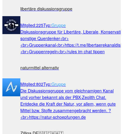
libertäre diskussionsgruppe
Mitglied
:
225
Typ
:
Gruppe
Diskussionsgruppe für Libertäre, Liberale, Konservative und
sonstige Querdenker<br>
<br>Gruppenkanal<br>https://t.me/libertaerekanaldiskussio
<br>Gruppenregeln<br>/rules im chat tippen
naturmittel alternativ
Mitglied
:
802
Typ
:
Gruppe
Die Diskussionsgruppe vom gleichnamigen Kanal
und vorher bekannt als der PBX-Zeolith Chat.
Entdecke die Kraft der Natur, vor allem, wenn gute
Mittel bzw. Stoffe zusammengebracht werden. ?
<br>https://natur-schoepfungen.de
Zilliqa DE🇩🇪🇨🇭🇦🇹