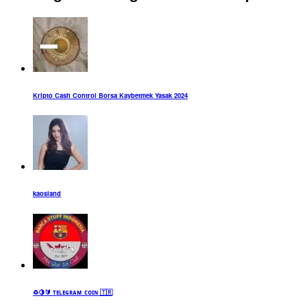
Kripto Cash Control Borsa Kaybetmek Yasak 2024
kaosland
♻️🍋🔰 ᴛᴇʟᴇɢʀᴀᴍ ᴄᴏɪɴ 🇹🇷