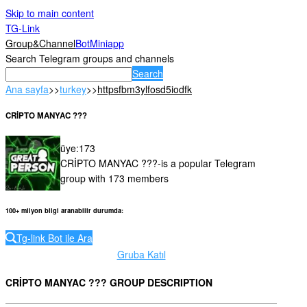
Skip to main content
TG-Link
Group&Channel
Bot
Miniapp
Search Telegram groups and channels
Search
Ana sayfa
>>
turkey
>>
httpsfbm3ylfosd5iodfk
CRİPTO MANYAC ???
üye
:
173
CRİPTO MANYAC ???-is a popular Telegram
group with 173 members
100+ milyon bilgi aranabilir durumda
:
Tg-link Bot ile Ara
Gruba Katıl
CRİPTO MANYAC ??? GROUP DESCRIPTION