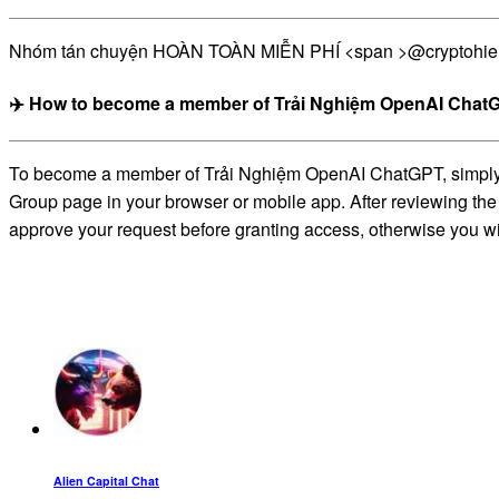
Nhóm tán chuyện HOÀN TOÀN MIỄN PHÍ <span >@cryptohieuqu
✈️ How to become a member of Trải Nghiệm OpenAI ChatG
To become a member of Trải Nghiệm OpenAI ChatGPT, simply cli
Group page in your browser or mobile app. After reviewing the 
approve your request before granting access, otherwise you wil
Alien Capital Chat